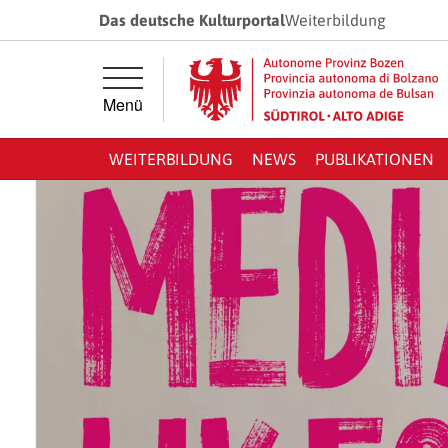
Springe direkt zur Hauptnavigation
Springe direkt zum Inhalt
Das deutsche Kulturportal
Weiterbildung
Menü
WEITERBILDUNG
NEWS
PUBLIKATIONEN