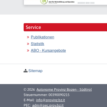
Service
Publikationen
Statistik
ABO - Kursangebote
Sitemap
© 2026
Autonome Provinz Bozen - Südtirol
Steuernummer: 00390090215
E-Mail:
info@provinz.bz.it
PEC:
adm@pec.prov.bz.it