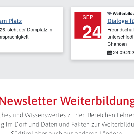
Weiterbild
SEP
 am Platz
Dialoge 
24
6, steht der Domplatz in
Freundscha
rsprachigkeit.
unterschied
Chancen
24.09.2026
Newsletter Weiterbildun
iches und Wissenswertes zu den Bereichen Lehren
ung im Dorf und Daten und Fakten zur Weiterbildu
Südtirol aber auch aus anderen Ländern.