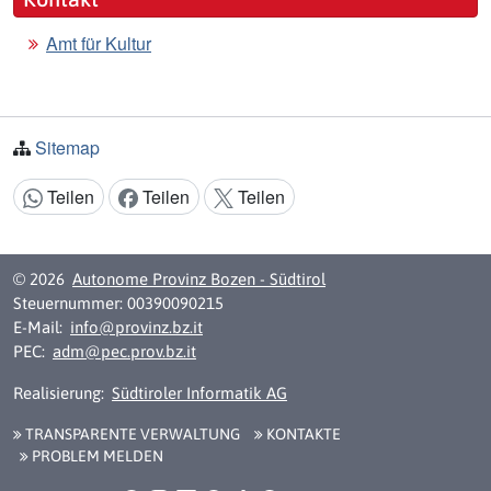
Amt für Kultur
Sitemap
Teilen
Teilen
Teilen
Inhalt teilen:
© 2026
Autonome Provinz Bozen - Südtirol
Steuernummer: 00390090215
E-Mail:
info@provinz.bz.it
PEC:
adm@pec.prov.bz.it
Realisierung:
Südtiroler Informatik AG
TRANSPARENTE VERWALTUNG
KONTAKTE
PROBLEM MELDEN